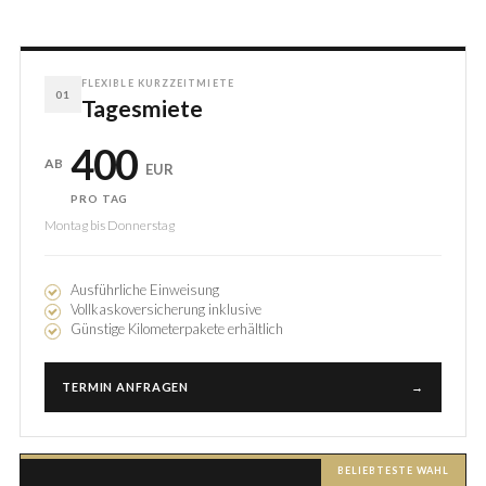
FLEXIBLE KURZZEITMIETE
01
Tagesmiete
400
AB
EUR
PRO TAG
Montag bis Donnerstag
Ausführliche Einweisung
Vollkaskoversicherung inklusive
Günstige Kilometerpakete erhältlich
TERMIN ANFRAGEN
→
BELIEBTESTE WAHL