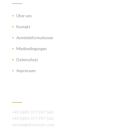
Über uns
Kontakt
Anmietinformationen
Mietbedingungen
Datenschutz
Impressum
KONTAKT
+49 (0)89 377 997 560
+49 (0)89 377 997 560
service@dcrentcars.com