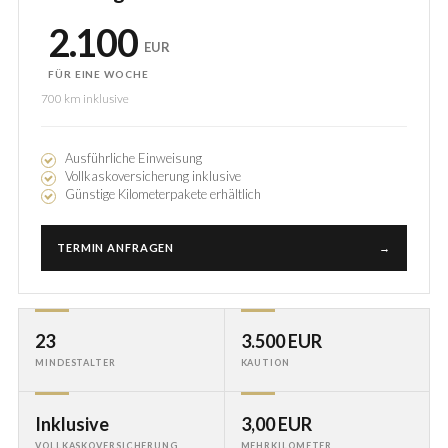
2.100
EUR
FÜR EINE WOCHE
700 km inklusive
Ausführliche Einweisung
Vollkaskoversicherung inklusive
Günstige Kilometerpakete erhältlich
TERMIN ANFRAGEN
→
23
3.500 EUR
MINDESTALTER
KAUTION
Inklusive
3,00 EUR
VOLLKASKOVERSICHERUNG
MEHRKILOMETER