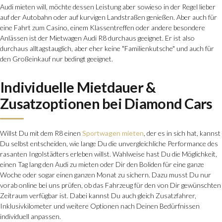
Audi mieten will, möchte dessen Leistung aber sowieso in der Regel lieber
auf der Autobahn oder auf kurvigen Landstraßen genießen. Aber auch für
eine Fahrt zum Casino, einem Klassentreffen oder
andere besondere
Anlässen
ist der Mietwagen Audi R8 durchaus geeignet. Er ist also
durchaus alltagstauglich, aber eher keine "Familienkutsche" und auch für
den Großeinkauf nur bedingt geeignet.
Individuelle Mietdauer &
Zusatzoptionen bei Diamond Cars
Willst Du mit dem R8 einen
Sportwagen
mieten
, der es in sich hat, kannst
Du selbst entscheiden, wie lange Du die unvergleichliche Performance des
rasanten Ingolstädters erleben willst. Wahlweise hast Du die Möglichkeit,
einen Tag lang den Audi zu mieten oder Dir den Boliden für eine ganze
Woche oder sogar einen ganzen Monat zu sichern. Dazu musst Du nur
vorab online bei uns prüfen, ob das Fahrzeug für den von Dir gewünschten
Zeitraum verfügbar ist. Dabei kannst Du auch gleich Zusatzfahrer,
Inklusivkilometer
und weitere Optionen nach Deinen Bedürfnissen
individuell anpassen.