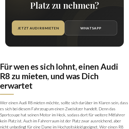
Platz zu nehmen?
JETZT AUDI R8 MIETEN
WHATSAPP
Für wen es sich lohnt, einen Audi
R8 zu mieten, und was Dich
erwartet
Wer einen Audi R8 mieten möchte, sollte sich darüber im Klaren sein, dass
es sich bei diesem Fahrzeug um einen Zweisitzer handelt. Denn das
Sportcoupe
hat seinen Motor im Heck, sodass dort für weitere Mitfahrer
kein Platz ist. Auch im Fahrerraum ist der Platz zwar ausreichend, aber
nicht unbedingt für eine Dame im Hochzeitskleid geeignet. Wer einen R8