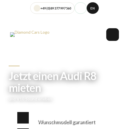
+49 (0)89 377 997 560
EN
Jetzt einen Audi R8
mieten
und V10 Sound erleben
Wunschmodell garantiert