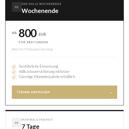
DAS VOLLE WOCHENENDE
02
Wochenende
800
AB
EUR
FÜR 48 STUNDEN
Ideal für Freitag bis Sonntag
Ausführliche Einweisung
Vollkaskoversicherung inklusive
Günstige Kilometerpakete erhältlich
TERMIN ANFRAGEN
→
MAXIMALE FREIHEIT
03
7 Tage