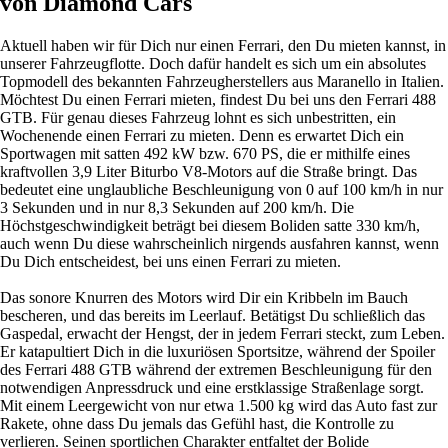
von Diamond Cars
Aktuell haben wir für Dich nur einen Ferrari, den Du mieten kannst, in
unserer Fahrzeugflotte. Doch dafür handelt es sich um ein absolutes
Topmodell des bekannten Fahrzeugherstellers aus Maranello in Italien.
Möchtest Du einen Ferrari mieten, findest Du bei uns den Ferrari 488
GTB. Für genau dieses Fahrzeug lohnt es sich unbestritten, ein
Wochenende einen Ferrari zu mieten. Denn es erwartet Dich ein
Sportwagen
mit satten 492 kW bzw. 670 PS, die er mithilfe eines
kraftvollen 3,9 Liter Biturbo V8-Motors auf die Straße bringt. Das
bedeutet eine unglaubliche Beschleunigung von 0 auf 100 km/h in nur
3 Sekunden und in nur 8,3 Sekunden auf 200 km/h. Die
Höchstgeschwindigkeit beträgt bei diesem Boliden satte 330 km/h,
auch wenn Du diese wahrscheinlich nirgends ausfahren kannst, wenn
Du Dich entscheidest, bei uns einen Ferrari zu mieten.
Das sonore Knurren des Motors wird Dir ein Kribbeln im Bauch
bescheren, und das bereits im Leerlauf. Betätigst Du schließlich das
Gaspedal, erwacht der Hengst, der in jedem Ferrari steckt, zum Leben.
Er katapultiert Dich in die luxuriösen Sportsitze, während der Spoiler
des Ferrari 488 GTB während der extremen Beschleunigung für den
notwendigen Anpressdruck und eine erstklassige Straßenlage sorgt.
Mit einem Leergewicht von nur etwa 1.500 kg wird das Auto fast zur
Rakete, ohne dass Du jemals das Gefühl hast, die Kontrolle zu
verlieren. Seinen sportlichen Charakter entfaltet der Bolide