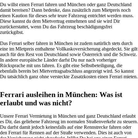
Du willst einen Ferrari fahren und München oder ganz Deutschland
damit bereisen? Dann bedenke, dass zusätzlich zum Mietpreis noch
einen Kaution für dieses sehr teure Fahrzeug entrichtet werden muss.
Diese kannst du dem Mietvertrag entnehmen und sie wird Dir
zurückerstattet, wenn Du das Fahrzeug beschädigungsfrei
zurückgibst.
Das Ferrari selber fahren in München ist zudem natürlic
h stets d
urch
eine im
MIetpreis
enthaltene Vollkaskoversicherung abgedeckt. Sie gilt
auch für den Rest von Deutschland sowie Österreich und die Schweiz.
In andere europäische Länder darfst Du nur nach vorheriger
Rücksprache mit uns fahren. Es gibt eine Selbstbeteiligung, die
ebenfalls bereits bei Mietvertragsabschluss angezeigt wird. So kannst
Du tatsächlich ganz ohne versteckte Zusatzkosten einen Ferrari mieten.
Ferrari ausleihen in München: Was ist
erlaubt und was nicht?
Unsere Ferrari Vermietung in München und ganz Deutschland erlaubt
es Dir, das geliehene Fahrzeug im normalen Straßenverkehr zu steuern.
Du darfst damit jedoch keinesfalls auf eine Rennstrecke fahren oder
den Ferrari für Rennen auf der Straße verwenden. Dies ist auch von