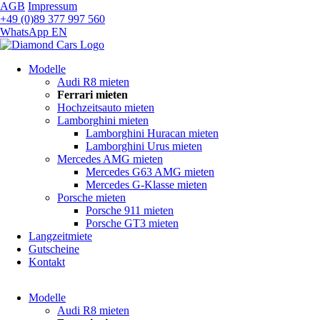
AGB
Impressum
+49 (0)89 377 997 560
WhatsApp
EN
Navigation
Modelle
überspringen
Audi R8 mieten
Ferrari mieten
Hochzeitsauto mieten
Lamborghini mieten
Lamborghini Huracan mieten
Lamborghini Urus mieten
Mercedes AMG mieten
Mercedes G63 AMG mieten
Mercedes G-Klasse mieten
Porsche mieten
Porsche 911 mieten
Porsche GT3 mieten
Langzeitmiete
Gutscheine
Kontakt
Navigation
Modelle
überspringen
Audi R8 mieten