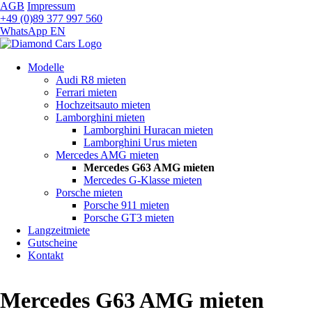
AGB
Impressum
+49 (0)89 377 997 560
WhatsApp
EN
Navigation
Modelle
überspringen
Audi R8 mieten
Ferrari mieten
Hochzeitsauto mieten
Lamborghini mieten
Lamborghini Huracan mieten
Lamborghini Urus mieten
Mercedes AMG mieten
Mercedes G63 AMG mieten
Mercedes G-Klasse mieten
Porsche mieten
Porsche 911 mieten
Porsche GT3 mieten
Langzeitmiete
Gutscheine
Kontakt
Mercedes G63 AMG mieten