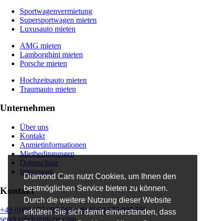
Sportwagenvermietung
Supersportwagen mieten
Luxusauto mieten
AMG mieten
Lamborghini mieten
Porsche mieten
Hochzeitsauto mieten
Traumauto mieten
Unternehmen
Über uns
Kontakt
Anmietinformationen
Mietbedingungen
Datenschutz
Impressum
Diamond Cars nutzt Cookies, um Ihnen den
bestmöglichen Service bieten zu können.
Kontakt
Durch die weitere Nutzung dieser Website
+49 (0)89 377 997 560
+49 (0)89 377 997 560
erklären Sie sich damit einverstanden, dass
service@dcrentcars.com