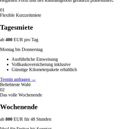
eleganten Form und des Raumangebots geradezu prädestiniert.
01
Flexible Kurzzeitmiete
Tagesmiete
ab
400
EUR
pro Tag
Montag bis Donnerstag
Ausführliche Einweisung
Vollkaskoversicherung inklusive
Günstige Kilometerpakete erhältlich
Termin anfragen
→
Beliebteste Wahl
02
Das volle Wochenende
Wochenende
ab
800
EUR
für 48 Stunden
Ideal für Freitag bis Sonntag