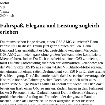
Motor
V8
Vmax
240 km/h
Fahrspaß, Eleganz und Leistung zugleich
erleben
Du träumst schon lange davon, einen G63 AMG zu mieten? Dann
kannst Du Dir diesen Traum jetzt ganz einfach erfüllen. Denn
Diamond Cars ermöglicht es Dir, deutschlandweit einen Mercedes
G63 AMG zu mieten, ganz ohne großen Aufwand oder komplizierte
Mietverfahren. Indem Du Dich entscheidest, einen G63 zu mieten,
fällst Du eine Entscheidung für einen der kraftvollsten Geländewagen
der Welt. Stolze 585 PS aus einem 4-Liter V8 Biturbo-Motor sorgen,
gemeinsam mit einem satten Drehmoment von 850
Nm
für eine rasante
Beschleunigung. Der Allradantrieb stellt dabei stets eine hervorragende
Kontrolle über das Fahrzeug sicher. Doch das ist noch nicht alles.
Durch seine bullige Präsenz fällst Du überall auf, wenn Du Dich dazu
begeistern lässt, einen G63 zu mieten. Zudem haben in dem Fahrzeug
locker 5 Personen Platz. Dadurch kannst Du mit diesem Fahrzeug
problemlos einen Ausflug mit Freunden oder der ganzen Familie
machen. Auch als Hochzeitsauto ist er aufgrund seiner klassisch