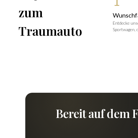
1
zum
Wunschf
Entdecke unse
Traumauto
Sportwagen, d
Bereit auf dem 