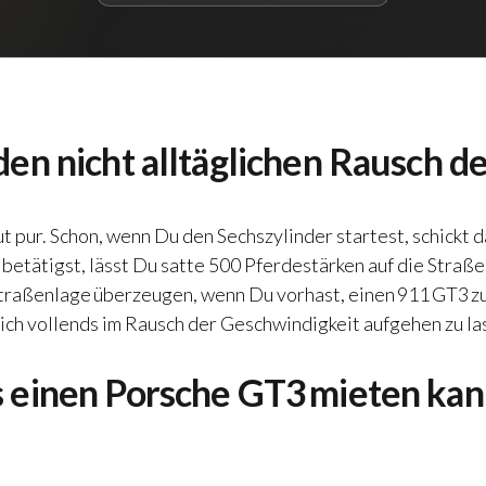
en nicht alltäglichen Rausch d
haut pur. Schon, wenn Du den Sechszylinder startest, schic
tätigst, lässt Du satte 500 Pferdestärken auf die Straße l
Straßenlage überzeugen, wenn Du vorhast, einen
911 GT3 z
ch vollends im Rausch der Geschwindigkeit aufgehen zu la
 einen Porsche GT3 mieten kan