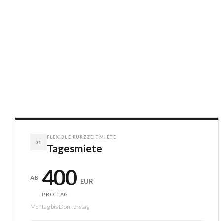
FLEXIBLE KURZZEITMIETE
01
Tagesmiete
400
AB
EUR
PRO TAG
Montag bis Donnerstag