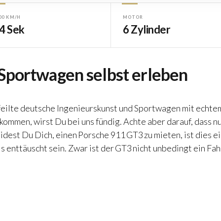
00 KM/H
MOTOR
,4 Sek
6 Zylinder
 Sportwagen selbst erleben
efeilte deutsche Ingenieurskunst und Sportwagen mit echt
kommen, wirst Du bei uns fündig. Achte aber darauf, dass n
idest Du Dich, einen
Porsche 911 GT3 zu mieten
, ist dies 
 enttäuscht sein. Zwar ist der GT3 nicht unbedingt ein Fah