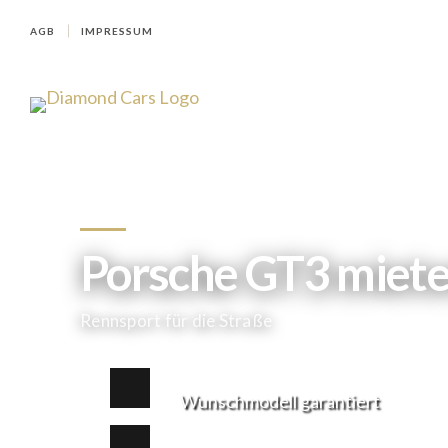
AGB
IMPRESSUM
Porsche GT3 miete
Rennsport für die Straße
Wunschmodell garantiert