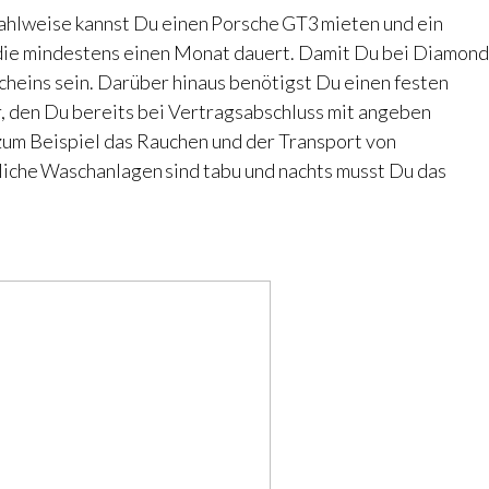
Wahlweise kannst Du einen
Porsche GT3 mieten und ein
 die mindestens einen Monat dauert. Damit Du bei Diamond
scheins sein. Darüber hinaus benötigst Du einen festen
r, den Du bereits bei Vertragsabschluss mit angeben
d zum Beispiel das Rauchen und der Transport von
mliche Waschanlagen sind tabu und nachts musst Du das