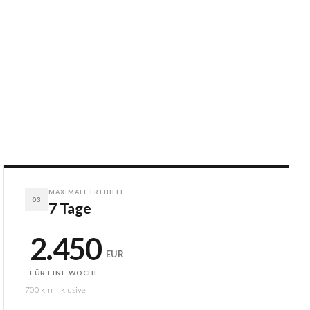
MAXIMALE FREIHEIT
03
7 Tage
2.450
EUR
FÜR EINE WOCHE
700 km inklusive