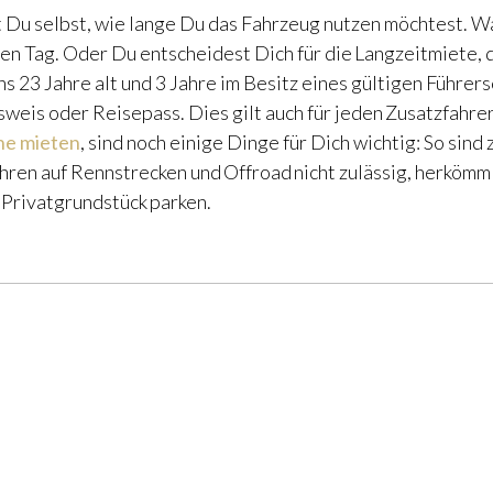
t Du selbst, wie lange Du das Fahrzeug nutzen möchtest. 
en Tag. Oder Du entscheidest Dich für die Langzeitmiete,
s 23 Jahre alt und 3 Jahre im Besitz eines gültigen Führer
weis oder Reisepass. Dies gilt auch für jeden Zusatzfahre
he mieten
, sind noch einige Dinge für Dich wichtig: So sin
ahren auf Rennstrecken und Offroad nicht zulässig, herköm
Privatgrundstück parken.