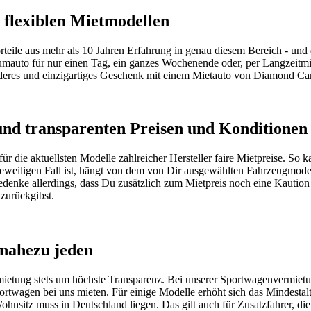
flexiblen Mietmodellen
teile aus mehr als 10 Jahren Erfahrung in genau diesem Bereich - und 
mauto für nur einen Tag, ein ganzes Wochenende oder, per Langzeitmi
nderes und einzigartiges Geschenk mit einem Mietauto von Diamond Ca
und transparenten Preisen und Konditionen
für die
aktuellsten
Modelle zahlreicher Hersteller faire Mietpreise. So k
jeweiligen Fall ist, hängt von dem von Dir ausgewählten Fahrzeugmodel
edenke allerdings, dass Du zusätzlich zum Mietpreis noch eine Kaution 
 zurückgibst.
nahezu jeden
ietung stets um höchste Transparenz. Bei unserer Sportwagenvermietun
ortwagen bei uns mieten. Für einige Modelle erhöht sich das Mindestalt
sitz muss in Deutschland liegen. Das gilt auch für Zusatzfahrer, die 