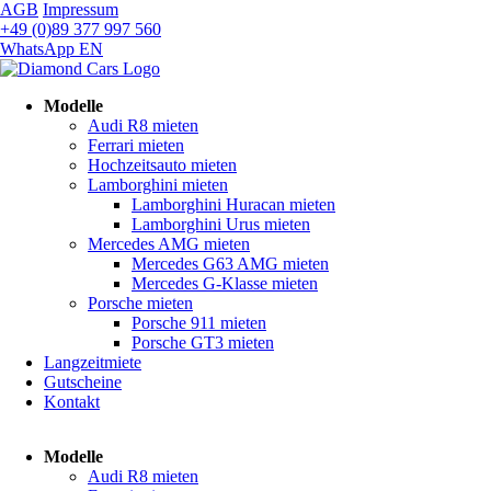
AGB
Impressum
+49 (0)89 377 997 560
WhatsApp
EN
Navigation
Modelle
überspringen
Audi R8 mieten
Ferrari mieten
Hochzeitsauto mieten
Lamborghini mieten
Lamborghini Huracan mieten
Lamborghini Urus mieten
Mercedes AMG mieten
Mercedes G63 AMG mieten
Mercedes G-Klasse mieten
Porsche mieten
Porsche 911 mieten
Porsche GT3 mieten
Langzeitmiete
Gutscheine
Kontakt
Navigation
Modelle
überspringen
Audi R8 mieten