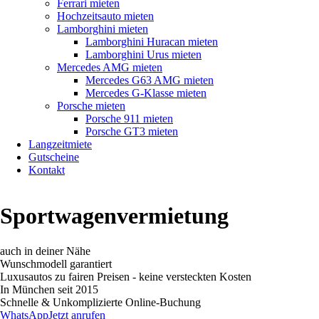
Ferrari mieten
Hochzeitsauto mieten
Lamborghini mieten
Lamborghini Huracan mieten
Lamborghini Urus mieten
Mercedes AMG mieten
Mercedes G63 AMG mieten
Mercedes G-Klasse mieten
Porsche mieten
Porsche 911 mieten
Porsche GT3 mieten
Langzeitmiete
Gutscheine
Kontakt
Sportwagenvermietung
auch in deiner Nähe
Wunschmodell garantiert
Luxusautos zu fairen Preisen - keine versteckten Kosten
In München seit 2015
Schnelle & Unkomplizierte Online-Buchung
WhatsApp
Jetzt anrufen