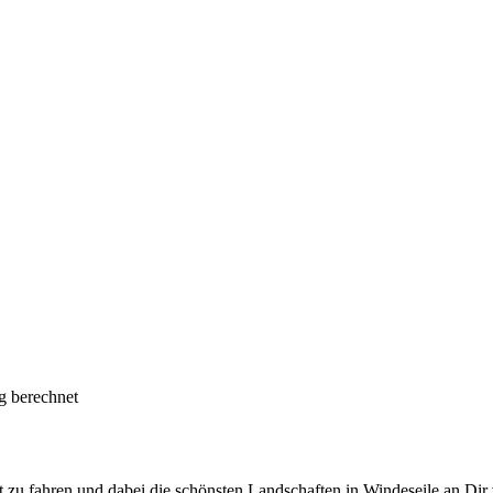
g berechnet
 zu fahren und dabei die schönsten Landschaften in Windeseile an Dir